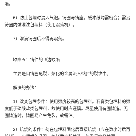
陷。
6）防止包埋时混入气泡。铸圈与铸座。缓冲纸均需密合；需沿
铸圈内壁灌注包埋料（使用震荡机）。
7）灌满铸圈后不得再震荡。
缺陷五：铸件的飞边缺陷
主要是因铸圈龟裂，熔化的金属流入型腔的裂纹中。
解决的办法：
1）改变包埋条件：使用强度较高的包埋料。石膏类包埋料的强
度低于磷酸盐类包埋料，故使用时应谨慎。尽量使用有圈铸造。无
圈铸造时，铸圈易产生龟裂，故需注。
2）焙烧的条件：勿在包埋料固化后直接焙烧（应在数小时后再