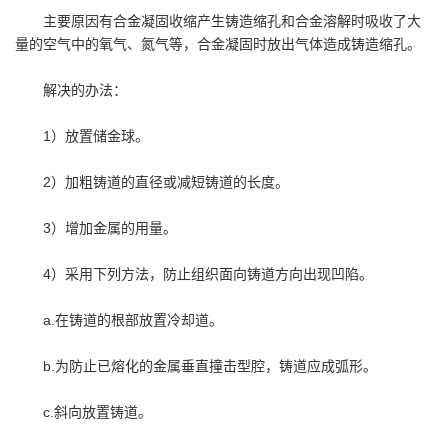
主要原因有合金凝固收缩产生铸造缩孔和合金溶解时吸收了大
量的空气中的氧气、氮气等，合金凝固时放出气体造成铸造缩孔。
解决的办法：
1）放置储金球。
2）加粗铸道的直径或减短铸道的长度。
3）增加金属的用量。
4）采用下列方法，防止组织面向铸道方向出现凹陷。
a.在铸道的根部放置冷却道。
b.为防止已熔化的金属垂直撞击型腔，铸道应成弧形。
c.斜向放置铸道。