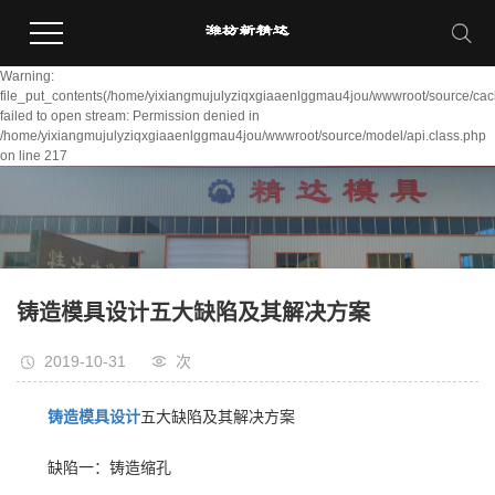
Warning:
file_put_contents(/home/yixiangmujulyziqxgiaaenlggmau4jou/wwwroot/source/cac
failed to open stream: Permission denied in
/home/yixiangmujulyziqxgiaaenlggmau4jou/wwwroot/source/model/api.class.php
on line 217
铸造模具设计五大缺陷及其解决方案
2019-10-31
次
铸造模具设计
五大缺陷及其解决方案
缺陷一：铸造缩孔