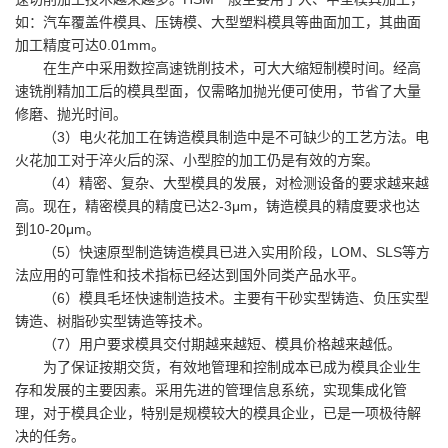
如：汽车覆盖件模具、压铸模、大型塑料模具等曲面加工，其曲面
加工精度可达0.01mm。
在生产中采用数控高速铣削技术，可大大缩短制模时间。经高
速铣削精加工后的模具型面，仅需略加抛光便可使用，节省了大量
修磨、抛光时间。
（3）电火花加工在铸造模具制造中是不可缺少的工艺方法。电
火花加工对于淬火后的深、小型腔的加工仍是有效的方案。
（4）精密、复杂、大型模具的发展，对检测设备的要求越来越
高。现在，精密模具的精度已达2-3μm，铸造模具的精度要求也达
到10-20μm。
（5）快速原型制造铸造模具已进入实用阶段，LOM、SLS等方
法应用的可靠性和技术指标已经达到国外同类产品水平。
（6）模具毛坯快速制造技术。主要有干砂实型铸造、负压实型
铸造、树脂砂实型铸造等技术。
（7）用户要求模具交付期越来越短、模具价格越来越低。
为了保证按期交货，有效地管理和控制成本已成为模具企业生
存和发展的主要因素。采用先进的管理信息系统，实现集成化管
理，对于模具企业，特别是规模较大的模具企业，已是一项极待解
决的任务。