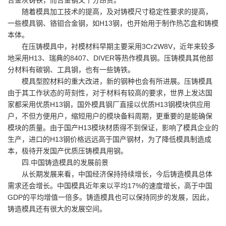
随着模具加工技术的提高，及对铸模尺寸稳定性要求的提高，
一些模具钢、铬钼合金钢，如H13钢，也开始用于制作热芯盒和铸模
本体。
在压铸模具中，衬模材料早期主要采用3Cr2W8V，近年来较多
地采用H13、瑞典的8407、DIVER等热作模具钢。压铸模具其他部
分材料有碳钢、工具钢，也有一些铸铁。
模具型腔材料的重大改进，新的钢种也会有所进展。压铸模具
由于其工作状态的苛刻性，对于材料有较高的要求，世界上发达国
家都采用优质H13钢，国外模具钢厂直接以优质H13钢模块供应用
户，不但方便用户，缩短用户的模块备料周期，更重要的是能确保
模块的质量。由于国产H13模块材质得不到保证，影响了模具企业的
生产，进口的H13钢价格远远高于国产钢材，为了降低模具制造成
本，极待开发国产优质压铸模具用钢。
四.中国铸造模具的发展前景
从长期发展来看，中国经济保持持续增长，今后铸造模具总体
需求还会增长。中国模具近年来以平均17%的速度增长，高于中国
GDP的平均增值一倍多。铸造模具也可以保持同步的发展，因此，
铸造模具还有很大的发展空间。