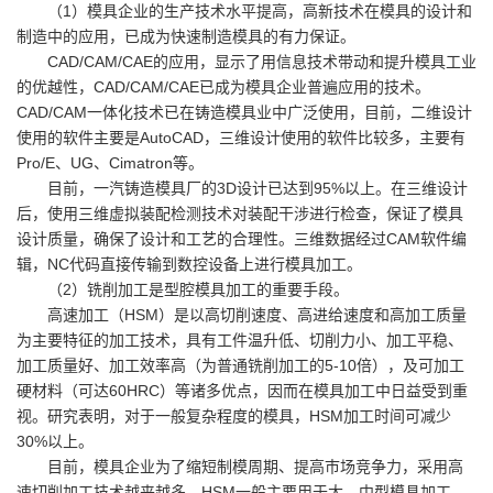
（1）模具企业的生产技术水平提高，高新技术在模具的设计和
制造中的应用，已成为快速制造模具的有力保证。
CAD/CAM/CAE的应用，显示了用信息技术带动和提升模具工业
的优越性，CAD/CAM/CAE已成为模具企业普遍应用的技术。
CAD/CAM一体化技术已在铸造模具业中广泛使用，目前，二维设计
使用的软件主要是AutoCAD，三维设计使用的软件比较多，主要有
Pro/E、UG、Cimatron等。
目前，一汽铸造模具厂的3D设计已达到95%以上。在三维设计
后，使用三维虚拟装配检测技术对装配干涉进行检查，保证了模具
设计质量，确保了设计和工艺的合理性。三维数据经过CAM软件编
辑，NC代码直接传输到数控设备上进行模具加工。
（2）铣削加工是型腔模具加工的重要手段。
高速加工（HSM）是以高切削速度、高进给速度和高加工质量
为主要特征的加工技术，具有工件温升低、切削力小、加工平稳、
加工质量好、加工效率高（为普通铣削加工的5-10倍），及可加工
硬材料（可达60HRC）等诸多优点，因而在模具加工中日益受到重
视。研究表明，对于一般复杂程度的模具，HSM加工时间可减少
30%以上。
目前，模具企业为了缩短制模周期、提高巿场竞争力，采用高
速切削加工技术越来越多。HSM一般主要用于大、中型模具加工，