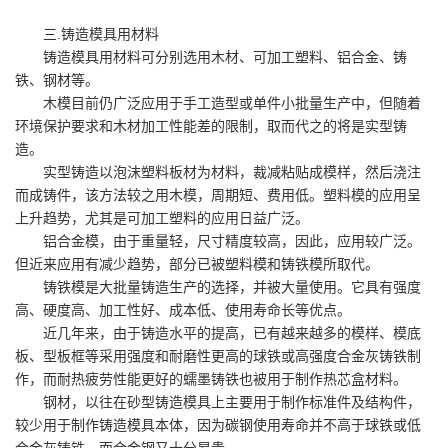
三.铸造模具用材料
铸造模具用材料可分别选用木材、可加工塑料、铝合金、铸
铁、钢材等。
木模目前仍广泛应用于手工造型或单件小批量生产中，但随着
环境保护要求和木材加工性能差的限制，取而代之的将是实型铸
造。
实型铸造以泡沫塑料板材为材料，裁减粘贴成模样，然后浇注
而成铸件，该方法较之用木模，周期短、费用低。塑料模的应用呈
上升趋势，尤其是可加工塑料的应用日益广泛。
铝合金模，由于重量轻，尺寸精度较高，因此，应用较广泛。
但近来应用有减少趋势，部分已被塑料模和铸铁模所取代。
铸铁模是大批量铸造生产的选择，并被大量使用。它具有强度
高、硬度高、加工性好、成本低、使用寿命长等优点。
近几年来，由于铸造水平的提高，已有越来越多的模样、模底
板、型板框等采用强度和耐磨性更高的球铁或高强度合金灰铸铁制
作，而耐热疲劳性能更好的蠕墨铸铁也被用于制作热芯盒材料。
钢材，以往在砂型铸造模具上主要用于制作标准件及结构件，
较少用于制作铸造模具本体，因为碳钢使用寿命并不高于球铁或低
合金灰铸铁，而合金钢又十分昂贵。