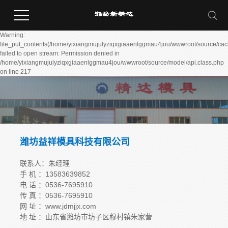
Warning:
file_put_contents(/home/yixiangmujulyziqxgiaaenlggmau4jou/wwwroot/source/cac
failed to open stream: Permission denied in
/home/yixiangmujulyziqxgiaaenlggmau4jou/wwwroot/source/model/api.class.php
on line 217
潍坊益祥模具科技有限公司
联系人：朱经理
手 机 ：13583639852
电 话 ：0536-7695910
传 真 ：0536-7695910
网 址 ：www.jdmjjx.com
地 址 ：山东省潍坊市坊子区穆村镇朱家营