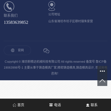
公司地址
联系我们
山东省潍坊市坊子区穆村镇朱家营
13583639852
官网
Copyright © 潍坊新精达机械科技有限公司 All rights reserved 备案号:
鲁ICP备
19063998号-1
主要从事于
铸造模具厂家
,
精密铸造模具
,
铸造模具设计
, 欢迎来电
咨询！
首页
电话
联系