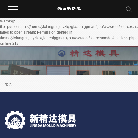
Warning:
file_put_contents(/home/yixiangmujulyziqxgiaaenlggmau4jou/wwwroot/source/cac
failed to open stream: Permission denied in
/home/yixiangmujulyziqxgiaaenlggmau4jou/wwwroot/source/model/api.class.php
on line 217
服务